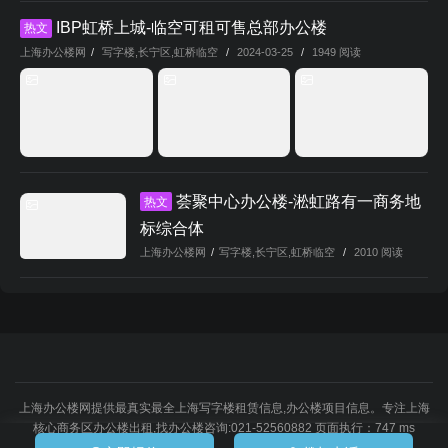
IBP虹桥上城-临空可租可售总部办公楼
热文
上海办公楼网
/
写字楼
,
长宁区
,
虹桥临空
/
2024-03-25
/
1949 阅读
荟聚中心办公楼-淞虹路有一商务地
热文
标综合体
上海办公楼网
/
写字楼
,
长宁区
,
虹桥临空
/
2010 阅读
上海办公楼网提供最真实最全上海写字楼租赁信息,办公楼项目信息。专注上海
核心商务区办公楼出租,找办公楼咨询:021-52560882 页面执行：747 ms