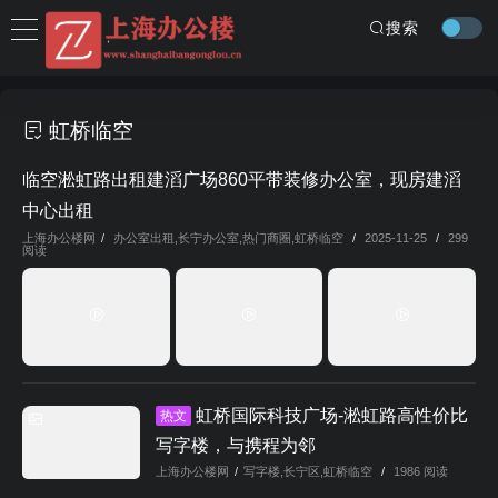
搜索
虹桥临空
临空淞虹路出租建滔广场860平带装修办公室，现房建滔
中心出租
上海办公楼网
/
办公室出租
,
长宁办公室
,
热门商圈
,
虹桥临空
/
2025-11-25
/
299
阅读
虹桥国际科技广场-淞虹路高性价比
热文
写字楼，与携程为邻
上海办公楼网
/
写字楼
,
长宁区
,
虹桥临空
/
1986 阅读