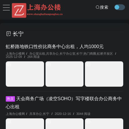
搜索
长宁
虹桥路地铁口性价比商务中心出租，人均1000元
上海办公楼网
/
办公室出租
,
共享办公
,
长宁办公室
,
长宁
,
热门商圈
,
虹桥开发区
/
2025-12-09
/
264 阅读
天会商务广场（凌空SOHO）写字楼联合办公商务中
热文
心出租
上海办公楼网
/
共享办公
,
长宁
/
2020-12-16
/
3044 阅读