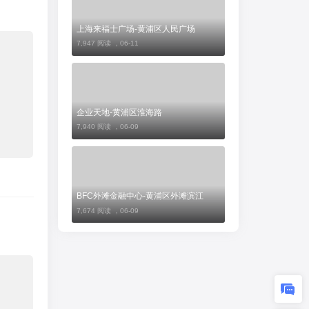
上海来福士广场-黄浦区人民广场
7,947 阅读 ，
06-11
企业天地-黄浦区淮海路
7,940 阅读 ，
06-09
BFC外滩金融中心-黄浦区外滩滨江
7,674 阅读 ，
06-09