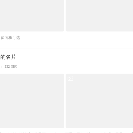
，多面积可选
”的名片
/
332 阅读