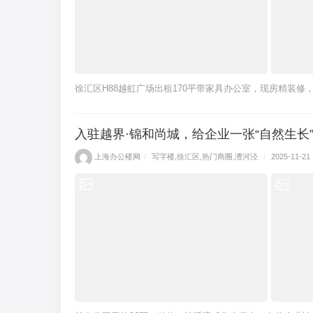
徐汇区H88越虹广场出租170平带家具办公室，现房精装修
入驻越界·锦和尚城，给企业一张“自然生长
上海办公楼网
/
写字楼
,
徐汇区
,
热门商圈
,
漕河泾
/
2025-11-21