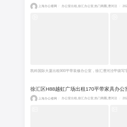
上海办公楼网
/
办公室出租
,
徐汇办公室
,
热门商圈
,
漕河泾
/
20
凯科国际大厦出租900平带装修办公室，徐汇漕河泾甲级写
徐汇区H88越虹广场出租170平带家具办
上海办公楼网
/
办公室出租
,
徐汇办公室
,
热门商圈
,
漕河泾
/
20