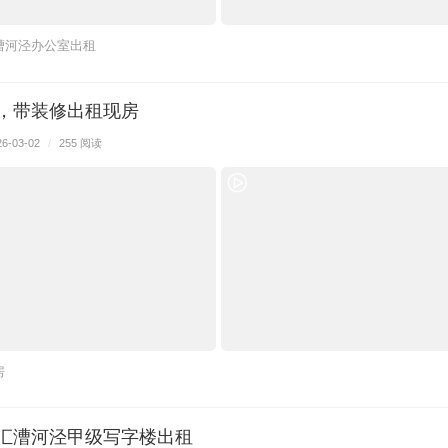
漕河泾办公室出租
室，带装修出租现房
26-03-02
/
255 阅读
房
徐汇漕河泾甲级写字楼出租