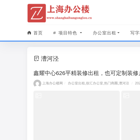
首页
项目特色
办公室出租
写字
漕河泾
鑫耀中心626平精装修出租，也可定制装
上海办公楼网
/
办公室出租
,
徐汇办公室
,
热门商圈
,
漕河泾
/
20