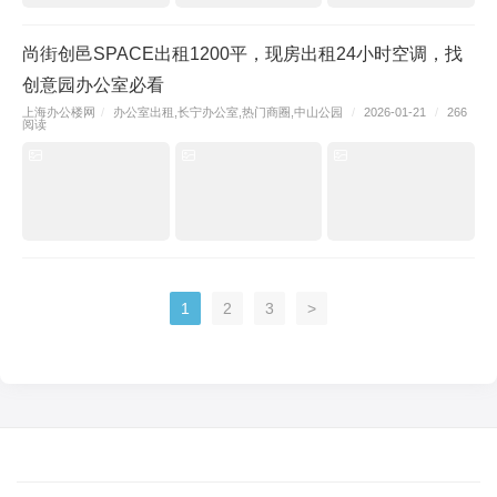
尚街创邑SPACE出租1200平，现房出租24小时空调，找
创意园办公室必看
上海办公楼网
/
办公室出租
,
长宁办公室
,
热门商圈
,
中山公园
/
2026-01-21
/
266
阅读
1
2
3
>