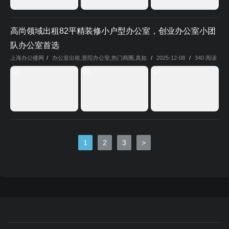
高尚领域出租82平精装修小户型办公室，创业办公室小团
队办公室首选
上海办公楼网
/
办公室出租
,
普陀办公室
,
热门商圈
,
真如
/
2025-12-08
/
340 阅读
1
2
3
>