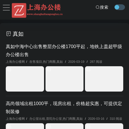
搜索
真如
真如中海中心出售整层办公楼1700平起，地铁上盖超甲级
办公楼出售
上海办公楼网
/
在售项目
,
热门商圈
,
真如
/
2026-03-19
/
287 阅读
高尚领域出租1000平，现房出租，价格超实惠，可提供定
制装修
上海办公楼网
/
办公室出租
,
普陀办公室
,
热门商圈
,
真如
/
2026-03-16
/
310 阅读